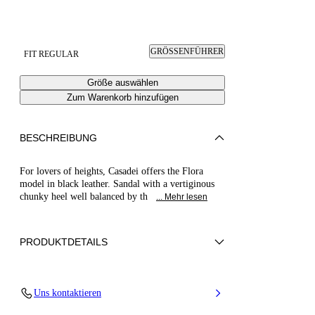
GRÖSSENFÜHRER
FIT REGULAR
Größe auswählen
Zum Warenkorb hinzufügen
BESCHREIBUNG
For lovers of heights, Casadei offers the Flora
model in black leather. Sandal with a vertiginous
chunky heel well balanced by th
... Mehr lesen
PRODUKTDETAILS
Kid Skin
Uns kontaktieren
Heel 140 Mm/5.5 Inches With Plateau 40