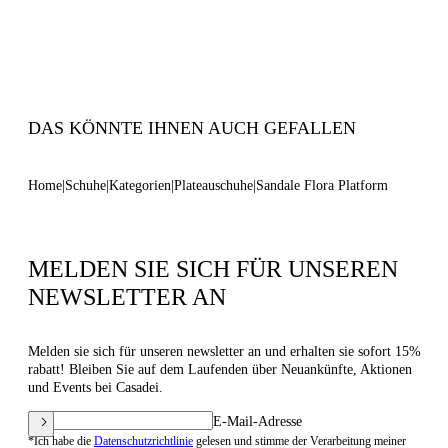
Mm/1.5 Inches
100% Kid
100% Made In Italy
Code: 1L287Y1401MINOR9000
DAS KÖNNTE IHNEN AUCH GEFALLEN
Home
Schuhe
Kategorien
Plateauschuhe
Sandale Flora Platform
MELDEN SIE SICH FÜR UNSEREN
NEWSLETTER AN
Melden sie sich für unseren newsletter an und erhalten sie sofort 15%
rabatt! Bleiben Sie auf dem Laufenden über Neuankünfte, Aktionen
und Events bei Casadei.
E-Mail-Adresse
*Ich habe die
Datenschutzrichtlinie
gelesen und stimme der Verarbeitung meiner