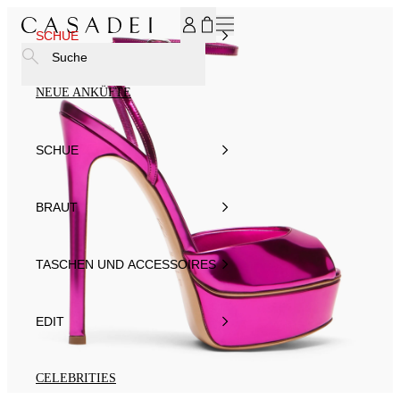
MELDEN SIE SICH FÜR UNSEREN NEWSLETTER AN UND ER
SCHUE
Suche
NEUE ANKÜFTE
SCHUE
BRAUT
TASCHEN UND ACCESSOIRES
EDIT
CELEBRITIES