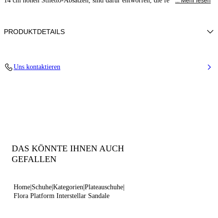
14 cm hohen Stiletto-Absätzen, sind dafür entworfen, die fe
... Mehr lesen
PRODUKTDETAILS
Blade Heel aus Edelstahl. 120 mm/ 4,7 Zoll.
Uns kontaktieren
100% Hergestellt in Italien
Code: 1L091V1401INTER4415
DAS KÖNNTE IHNEN AUCH
GEFALLEN
Home
Schuhe
Kategorien
Plateauschuhe
Flora Platform Interstellar Sandale