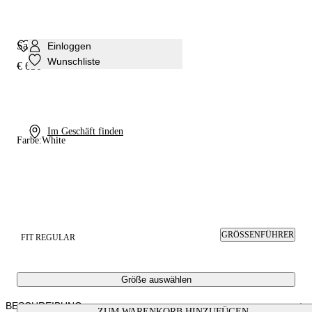
Sandale Julia Minorca
Einloggen
Wunschliste
€ 650
Im Geschäft finden
Farbe:
White
GRÖSSENFÜHRER
FIT REGULAR
Größe auswählen
BESCHREIBUNG
ZUM WARENKORB HINZUFÜGEN