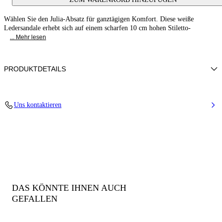
Wählen Sie den Julia-Absatz für ganztägigen Komfort. Diese weiße
Ledersandale erhebt sich auf einem scharfen 10 cm hohen Stiletto-
... Mehr lesen
PRODUKTDETAILS
Ziegenleder
Uns kontaktieren
100 % Ziegenleder
Mit Kalbsleder bezogener Absatz 100 mm / 3,9 Zoll.
100% Made In Italy
Code: 1L293J1001MINOR9999
DAS KÖNNTE IHNEN AUCH
GEFALLEN