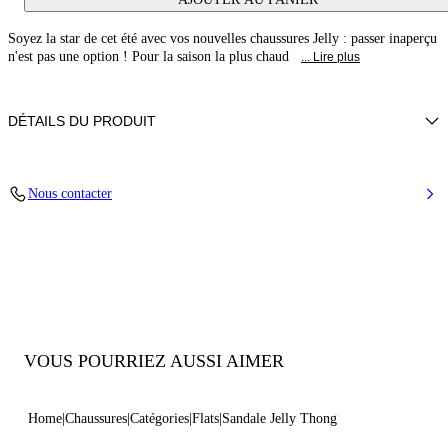
Soyez la star de cet été avec vos nouvelles chaussures Jelly : passer inaperçu
n'est pas une option ! Pour la saison la plus chaud
... Lire plus
DÉTAILS DU PRODUIT
PVC
Nous contacter
100% PVC
Semelle en PVC.
100% Fabriqué en Italie
Code : 2Y263B0101BEACH6301
VOUS POURRIEZ AUSSI AIMER
Home
Chaussures
Catégories
Flats
Sandale Jelly Thong