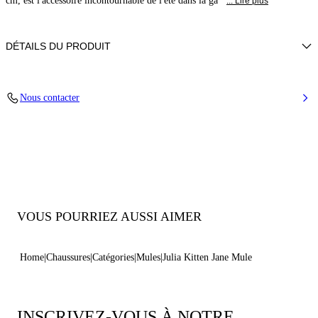
cm, est l'accessoire incontournable de l'été dans la ga
... Lire plus
DÉTAILS DU PRODUIT
Cuir de veau + accessoires dorés
Nous contacter
100% Veau
Talon 50 mm / 2,0 pouces
100% Fabriqué en Italie
Code : 1M563B0501C21242615
VOUS POURRIEZ AUSSI AIMER
Home
Chaussures
Catégories
Mules
Julia Kitten Jane Mule
INSCRIVEZ-VOUS À NOTRE