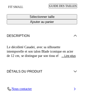
GUIDE DES TAILLES
FIT SMALL
Sélectionner taille
Ajouter au panier
DESCRIPTION
Le décolleté Casadei, avec sa silhouette
intemporelle et son talon Blade iconique en acier
de 12 cm, se distingue par son tissu ef
... Lire plus
DÉTAILS DU PRODUIT
Tissu à effet miroir sur base métallique
Nous contacter
40% Polyester et 60% Polyuréthane
Talon Blade en acier inoxydable. 120 mm / 4,7
pouces.
100% Fabriqué en Italie