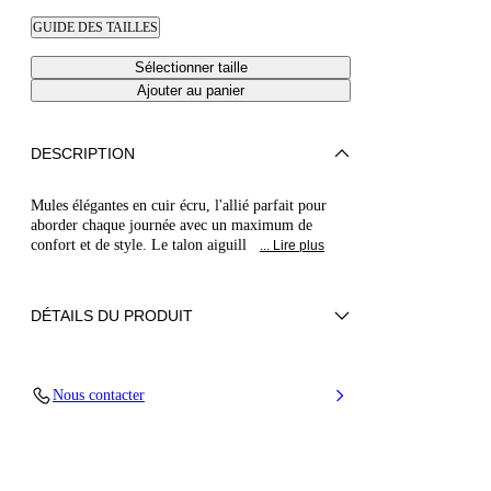
GUIDE DES TAILLES
Sélectionner taille
Ajouter au panier
DESCRIPTION
Mules élégantes en cuir écru, l'allié parfait pour
aborder chaque journée avec un maximum de
confort et de style. Le talon aiguill
... Lire plus
DÉTAILS DU PRODUIT
Cuir nappa
Nous contacter
100% Chevreau
Talon recouvert de cuir de veau 80 mm / 3,1
pouces
100% Fabriqué en Italie