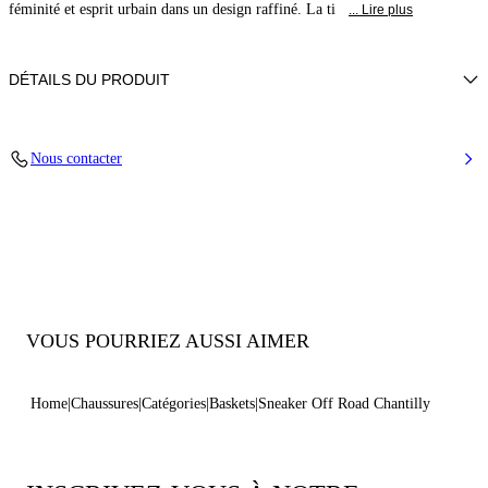
féminité et esprit urbain dans un design raffiné. La ti
... Lire plus
DÉTAILS DU PRODUIT
Dentelle Chantilly
Nous contacter
80% Polyuréthane et 20% Polyester
Semelle en caoutchouc oversize 20 mm / 0,7 pouces avec chaîne en bas-
relief.
100% Fabriqué en Italie
Code : 2X107B0201C29893301
VOUS POURRIEZ AUSSI AIMER
Home
Chaussures
Catégories
Baskets
Sneaker Off Road Chantilly